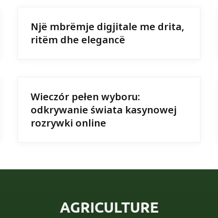
Një mbrëmje digjitale me drita,
ritëm dhe elegancë
Wieczór pełen wyboru:
odkrywanie świata kasynowej
rozrywki online
AGRICULTURE