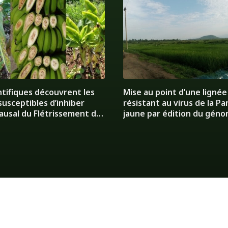
ntifiques découvrent les
Mise au point d’une lignée
susceptibles d’inhiber
résistant au virus de la P
causal du Flétrissement du
jaune par édition du gén
r
d’Oryza sative L.