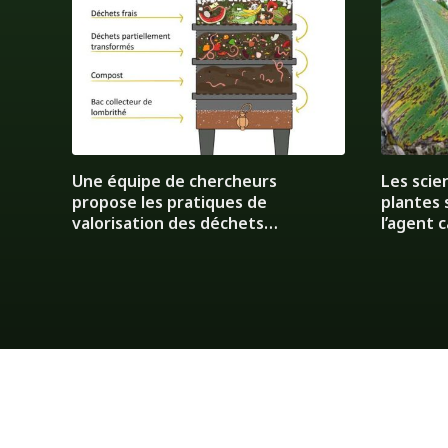
Une équipe de chercheurs
Les scie
propose les pratiques de
plantes 
valorisation des déchets
l’agent 
domestiques en compost dans la
Bananie
ville de Bukavu