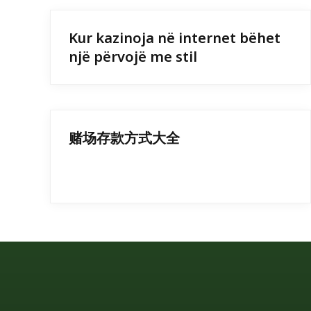
Kur kazinoja në internet bëhet
një përvojë me stil
赌场存款方式大全