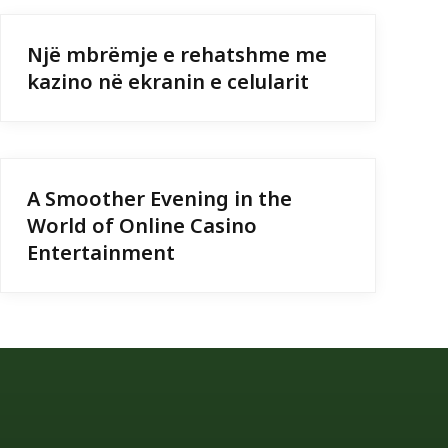
Një mbrëmje e rehatshme me
kazino në ekranin e celularit
A Smoother Evening in the
World of Online Casino
Entertainment