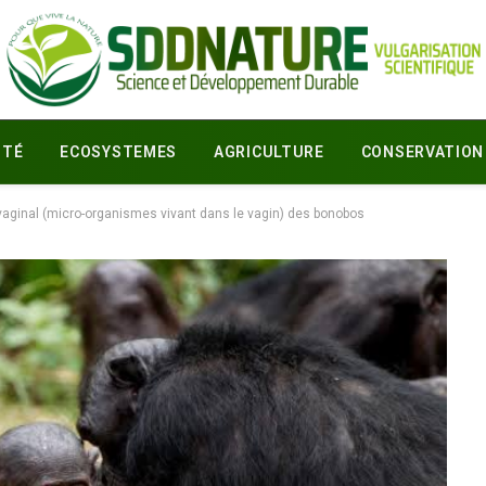
ITÉ
ECOSYSTEMES
AGRICULTURE
CONSERVATION
 vaginal (micro-organismes vivant dans le vagin) des bonobos