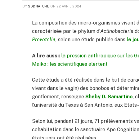
BY
SDDNATURE
ON
22 AVRIL 2024
La composition des micro-organismes vivant d
caractérisée par le phylum d’
Actinobacteria
do
Prevotella
,
selon une étude publiée dans
le jo
A lire aussi:
la pression anthropique sur les Go
Maiko : les scientifiques alertent
Cette étude a été réalisée dans le but de car
vivant dans le vagin) des bonobos et déterminer
gonflement, renseigne
Sheby D. Samartino
, 
l’université du Texas à San Antonio, aux Etats-
Selon lui, pendant 21 jours, 71 prélèvements v
cohabitation dans le sanctuaire Ape Cognition
états unis, ont été réalisées.