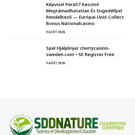
Képvisel Pera57 Kaszinó
Megtámadhatatlan És Engedéllyel
Rendelkező — Európai Unió Collect
Bonus Nationalcasino
9 AOÛT 2026
Spel Hjälplinjer cherrycasino-
sweden.com • SE Register Free
9 AOÛT 2026