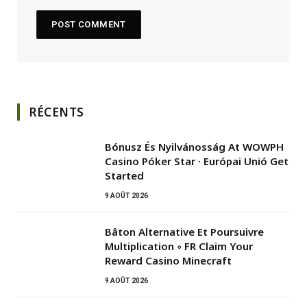
RÉCENTS
Bónusz És Nyilvánosság At WOWPH
Casino Póker Star · Európai Unió Get
Started
9 AOÛT 2026
Bâton Alternative Et Poursuivre
Multiplication ◦ FR Claim Your
Reward Casino Minecraft
9 AOÛT 2026