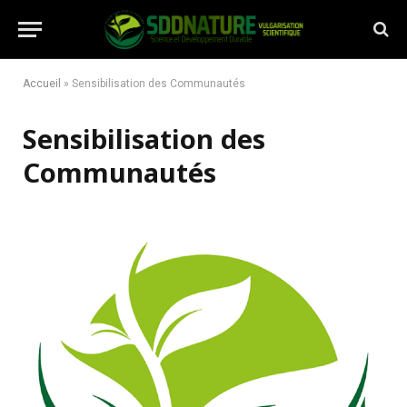
Accueil
»
Sensibilisation des Communautés
Sensibilisation des
Communautés