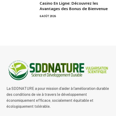
Casino En Ligne: Découvrez les
Avantages des Bonus de Bienvenue
6 AOÛT 2026
La SDDNATURE a pour mission d’aider à l’amélioration durable
des conditions de vie à travers le développement
économiquement efficace, socialement équitable et
écologiquement tolérable.