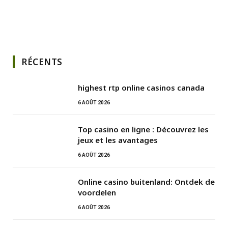
RÉCENTS
highest rtp online casinos canada
6 AOÛT 2026
Top casino en ligne : Découvrez les
jeux et les avantages
6 AOÛT 2026
Online casino buitenland: Ontdek de
voordelen
6 AOÛT 2026