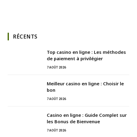
RÉCENTS
Top casino en ligne : Les méthodes
de paiement à privilégier
7 AOÛT 2026
Meilleur casino en ligne : Choisir le
bon
7 AOÛT 2026
Casino en ligne : Guide Complet sur
les Bonus de Bienvenue
7 AOÛT 2026