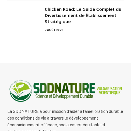
Chicken Road: Le Guide Complet du
Divertissement de Établissement
Stratégique
7 AOÛT 2026
La SDDNATURE a pour mission d’aider à l’amélioration durable
des conditions de vie à travers le développement
économiquement efficace, socialement équitable et