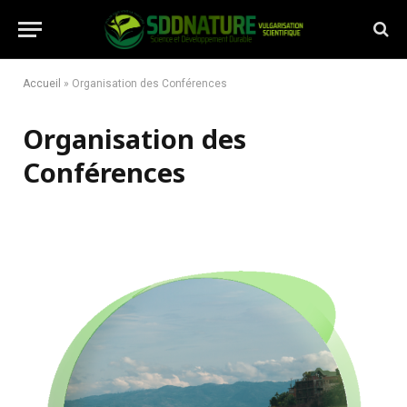
Accueil
»
Organisation des Conférences
Organisation des
Conférences