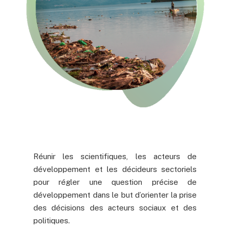
Réunir les scientifiques, les acteurs de
développement et les décideurs sectoriels
pour régler une question précise de
développement dans le but d’orienter la prise
des décisions des acteurs sociaux et des
politiques.